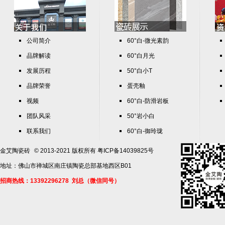
公司简介
60°白-微光素韵
品牌解读
60°白月光
发展历程
50°白小T
品牌荣誉
蛋壳釉
视频
60°白-防滑岩板
团队风采
50°岩小白
联系我们
60°白-御玲珑
金艾陶瓷砖
© 2013-2021 版权所有
粤ICP备14039825号
地址：佛山市禅城区南庄镇陶瓷总部基地西区B01
招商热线：13392296278 刘总（微信同号）