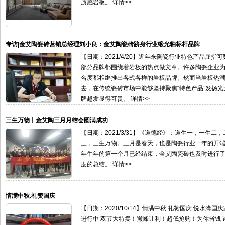
质感岩板。 详情>>
专访|金艾陶瓷砖营销总经理刘小良：金艾陶瓷砖跻身行业缎光釉标杆品牌
【日期：2021/4/20】近年来陶瓷行业特色产品屈指
部分品牌都围绕着岩板的热点做文章。许多陶瓷企业
名度都相继推出各式各样的岩板品牌。然而当岩板热
去，在传统瓷砖市场中能够坚持聚焦“特色产品”发扬光
牌越发显得可贵。 详情>>
三生万物丨金艾陶三月月结会圆满成功
【日期：2021/3/31】《道德经》：道生一，一生二，
三，三生万物。三月是春天，也是陶瓷行业一年的开端。
年牛年的第一个月已经结束，金艾陶瓷砖也及时进行
度的总结。 详情>>
情满中秋.礼赞国庆
【日期：2020/10/14】情满中秋.礼赞国庆 悦水湾国
进行中 双节大特卖！巅峰让利！超低抢购！为你省钱 详