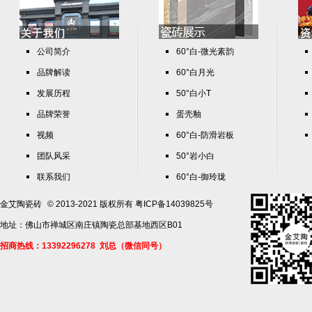
公司简介
60°白-微光素韵
品牌解读
60°白月光
发展历程
50°白小T
品牌荣誉
蛋壳釉
视频
60°白-防滑岩板
团队风采
50°岩小白
联系我们
60°白-御玲珑
金艾陶瓷砖
© 2013-2021 版权所有
粤ICP备14039825号
地址：佛山市禅城区南庄镇陶瓷总部基地西区B01
招商热线：13392296278 刘总（微信同号）