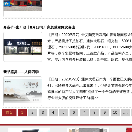
开业价=出厂价丨8月18号厂家总裁空降武夷山
【日期：2020/8/17】金艾陶瓷砖武夷山青春馆面积近
米，产品囊括了艾釉石、通体大理石、缎光釉、600*12
理石，750*1500钻石釉2代、900*1800、800*260
片等，多个实景样板间，上百款产品，产品结构齐全
富。展厅内含有多种装饰风格：新中式、欧式、现代
代简约、雅致、新古典、奢华等，满足您的各种需求 详
新品鉴赏——人间四季
【日期：2020/6/23】通体大理石作为一个面世已久
列，已经被各大品牌玩出花来了，但是金艾陶瓷砖今
磅推出的新产品人间四季“提供了一个全新的突破思路
行业最大胆的突破设计了 详情>>
首页
1
2
3
4
5
6
7
8
9
10
......